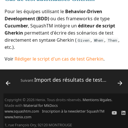
Jira
Pour les équipes utilisant le
Behavior-Driven
Xsquash4GitLab
Development (BDD)
ou des frameworks de type
Cucumber
, SquashTM intègre un
éditeur de script
Xsquash4Jira
Gherkin
permettant d'écrire des scénarios de test
directement en syntaxe Gherkin (
,
,
,
Given
When
Then
Xsquash
etc.).
Voir
Rédiger le script d'un cas de test Gherkin
.
Xsquash Cloud (Forge)
Import des résultats de tests issus de pipelines
Suivant
Copyright © 2026 Henix. Tous droits réservés.
Mentions légales.
Made with
Material for MkDocs
www.squashtm.com
Inscription à la newsletter SquashTM
www.henix.com
1, rue François Ory, 92120 MONTROUGE