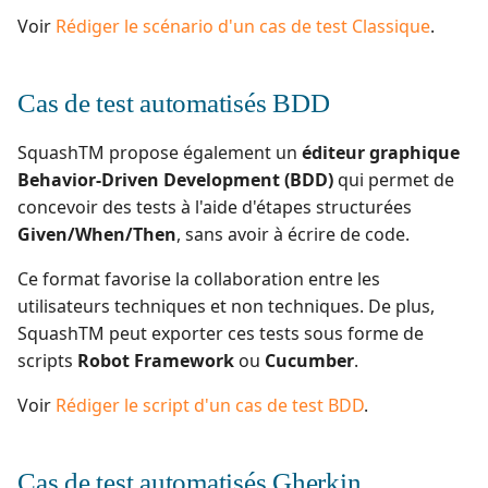
OpenID Connect
Voir
Rédiger le scénario d'un cas de test Classique
.
c
Rapport avancement
h
Cas de test automatisés BDD
qualitatif
e
SquashTM propose également un
éditeur graphique
Redmine Bugtracker
Behavior-Driven Development (BDD)
qui permet de
concevoir des tests à l'aide d'étapes structurées
Redmine Exigences
Given/When/Then
, sans avoir à écrire de code.
SAML
Ce format favorise la collaboration entre les
utilisateurs techniques et non techniques. De plus,
SCM Git
SquashTM peut exporter ces tests sous forme de
scripts
Robot Framework
ou
Cucumber
.
SquashTM Premium
Voir
Rédiger le script d'un cas de test BDD
.
Tuleap Bugtracker
Workflow d'automatisat
Cas de test automatisés Gherkin