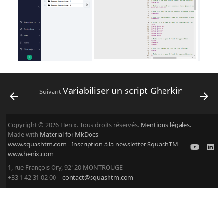
Variabiliser un script Gherkin
Suivant
Copyright © 2026 Henix. Tous droits réservés.
Mentions légales.
Made with
Material for MkDocs
www.squashtm.com
Inscription à la newsletter SquashTM
www.henix.com
1, rue François Ory, 92120 MONTROUGE
+33 1 42 31 02 00 |
contact@squashtm.com