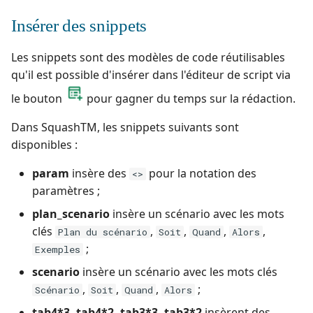
Insérer des snippets
Les snippets sont des modèles de code réutilisables
qu'il est possible d'insérer dans l'éditeur de script via
le bouton
pour gagner du temps sur la rédaction.
Dans SquashTM, les snippets suivants sont
disponibles :
param
insère des
pour la notation des
<>
paramètres ;
plan_scenario
insère un scénario avec les mots
clés
,
,
,
,
Plan du scénario
Soit
Quand
Alors
;
Exemples
scenario
insère un scénario avec les mots clés
,
,
,
;
Scénario
Soit
Quand
Alors
tab4*3, tab4*2, tab3*3, tab3*2
insèrent des