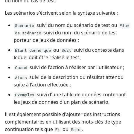
du nom du cas de test.
Jira
Les scénarios s'écrivent selon la syntaxe suivante :
Xsquash4GitLab
suivi du nom du scénario de test ou
Scénario
Plan
suivi du nom du scénario de test
de scénario
Xsquash4Jira
porteur de jeux de données ;
Xsquash
ou
suivi du contexte dans
Étant donné que
Soit
lequel doit être réalisé le test ;
Xsquash Cloud (Forge)
suivi de l'action à réaliser par l'utilisateur ;
Quand
suivi de la description du résultat attendu
Alors
suite à l'action effectuée ;
suivi d'une table de données contenant
Exemples
les jeux de données d'un plan de scénario.
Il est également possible d'ajouter des instructions
complémentaires en utilisant des mots-clés de type
continuation tels que
ou
.
Et
Mais