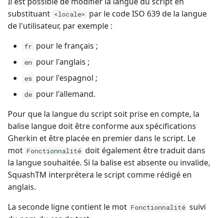
Il est possible de modifier la langue du script en
OpenID Connect
substituant
par le code ISO 639 de la langue
<locale>
c
de l'utilisateur, par exemple :
Rapport avancement
h
pour le français ;
qualitatif
fr
e
pour l'anglais ;
en
Redmine Bugtracker
pour l'espagnol ;
es
pour l'allemand.
Redmine Exigences
de
Pour que la langue du script soit prise en compte, la
SAML
balise langue doit être conforme aux spécifications
Gherkin et être placée en premier dans le script. Le
SCM Git
mot
doit également être traduit dans
Fonctionnalité
la langue souhaitée. Si la balise est absente ou invalide,
SquashTM Premium
SquashTM interprétera le script comme rédigé en
anglais.
Tuleap Bugtracker
La seconde ligne contient le mot
suivi
Fonctionnalité
Workflow d'automatisat