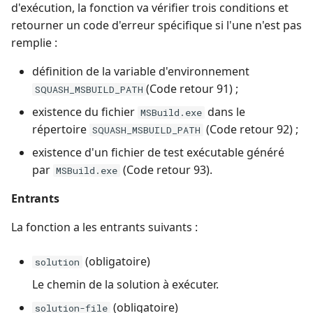
d'exécution, la fonction va vérifier trois conditions et
OpenID Connect
retourner un code d'erreur spécifique si l'une n'est pas
c
remplie :
Rapport avancement
h
qualitatif
définition de la variable d'environnement
e
(Code retour 91) ;
SQUASH_MSBUILD_PATH
Redmine Bugtracker
existence du fichier
dans le
MSBuild.exe
répertoire
(Code retour 92) ;
SQUASH_MSBUILD_PATH
Redmine Exigences
existence d'un fichier de test exécutable généré
SAML
par
(Code retour 93).
MSBuild.exe
Entrants
SCM Git
La fonction a les entrants suivants :
SquashTM Premium
(obligatoire)
solution
Tuleap Bugtracker
Le chemin de la solution à exécuter.
Workflow d'automatisat
(obligatoire)
solution-file