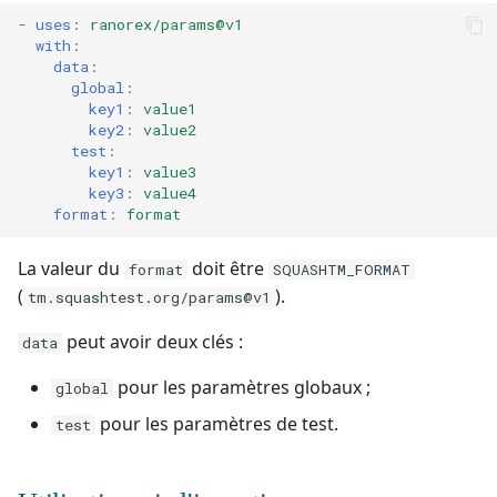
-
uses
:
ranorex/params@v1
with
:
data
:
global
:
key1
:
value1
key2
:
value2
test
:
key1
:
value3
key3
:
value4
format
:
format
La valeur du
doit être
format
SQUASHTM_FORMAT
(
).
tm.squashtest.org/params@v1
peut avoir deux clés :
data
pour les paramètres globaux ;
global
pour les paramètres de test.
test