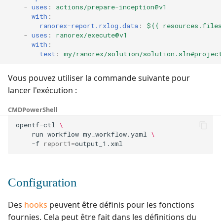
-
uses
:
actions/prepare-inception@v1
with
:
ranorex-report.rxlog.data
:
${{ resources.file
-
uses
:
ranorex/execute@v1
with
:
test
:
my/ranorex/solution/solution.sln#projec
Vous pouvez utiliser la commande suivante pour
lancer l'exécution :
CMD
PowerShell
opentf-ctl
\
run
workflow
my_workflow.yaml
\
-f
report1
=
Configuration
Des
hooks
peuvent être définis pour les fonctions
fournies. Cela peut être fait dans les définitions du