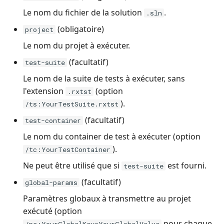
Jira
Le nom du fichier de la solution
.
.sln
(obligatoire)
project
Xsquash4GitLab
Le nom du projet à exécuter.
Xsquash4Jira
(facultatif)
test-suite
Le nom de la suite de tests à exécuter, sans
Xsquash
l'extension
(option
.rxtst
).
/ts:YourTestSuite.rxtst
Xsquash Cloud (Forge)
(facultatif)
test-container
Le nom du container de test à exécuter (option
).
/tc:YourTestContainer
Ne peut être utilisé que si
est fourni.
test-suite
(facultatif)
global-params
Paramètres globaux à transmettre au projet
exécuté (option
pour chaque
/pa:YourGlobalKey=YourGlobalValue