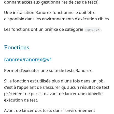
des cas de test
de test BDD
prompts
campagnes
Gestion des profils
La supervision des
Bugzilla Bugtracker
donnant accès aux gestionnaires de cas de tests).
i
Montée de version
synchronisations
Ranorex💎
Squash TM 7.X
Une installation Ranorex fonctionnelle doit être
Suivre la couverture et la
Gérer le script d'un cas
o
Gestion de la corbeille
Cahiers d'exigences et d
disponible dans les environnements d'exécution ciblés.
validation des exigences
de test Gherkin
Externalisation des pièce
d'administration
test (éditables)
Robot Framework
Squash TM 6.X
n
jointes
Les fonctions ont un préfixe de catégorie
.
ranorex
d
Versionner les exigences
Écrire des cas de test avec
Gestion du système
Cahiers d'exigences et d
SKF
Squash TM 5.X
l'aide de l'IA
test (PDF)
e
Importer/Exporter des
Configurer
SoapUI
Squash TM 4.X
Fonctions
l
exigences
Importer/Exporter des
l'automatisation des
GitLab Bugtracker
cas de test
tests
UFT💎
Squash TM 3.X
ranorex/ranorex@v1
a
Synchroniser des exigences
Jira Bugtracker (Cloud)
r
depuis un outil tiers
Suivre les exécutions d'un
Configurer Xsquash4Jira
Squash TM 2.X
Permet d'exécuter une suite de tests Ranorex.
cas de test
dans SquashTM et
Jira Bugtracker (Server et
e
Si la fonction est utilisée plus d'une fois dans un job,
Tableau de bord des
Xsquash dans Jira
Data Center)
c
c'est à l'appelant de s'assurer qu'aucun résultat de test
exigences
Tableau de bord des cas de
précédent ne persiste avant de lancer une nouvelle
test
Configurer
LDAP
h
exécution de test.
Rechercher des exigences
Xsquash4GitLab
e
Rechercher des cas de test
Mantis Bugtracker
Avant de lancer des tests dans l'environnement
r