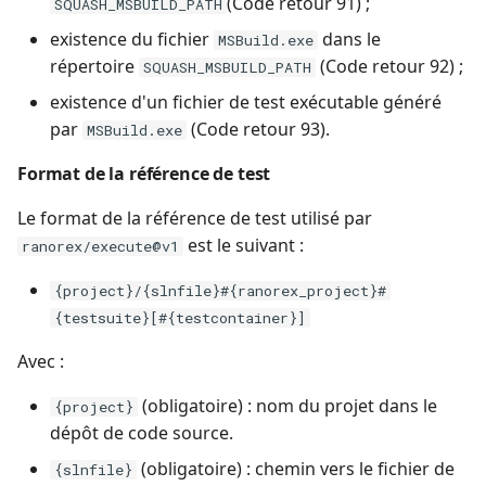
(Code retour 91) ;
SQUASH_MSBUILD_PATH
existence du fichier
dans le
MSBuild.exe
répertoire
(Code retour 92) ;
SQUASH_MSBUILD_PATH
existence d'un fichier de test exécutable généré
par
(Code retour 93).
MSBuild.exe
Format de la référence de test
Le format de la référence de test utilisé par
est le suivant :
ranorex/execute@v1
{project}/{slnfile}#{ranorex_project}#
{testsuite}[#{testcontainer}]
Avec :
(obligatoire) : nom du projet dans le
{project}
dépôt de code source.
(obligatoire) : chemin vers le fichier de
{slnfile}