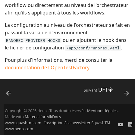
workflow ou directement au niveau de l'orchestrateur
afin qu'ils s'appliquent à tous les workflows.
La configuration au niveau de l'orchestrateur se fait en
passant la variable d'environnement
ou en ajoutant le hook dans
RANOREX_PROVIDER_HOOKS
le fichier de configuration
.
/app/conf/ranorex.yaml
Pour plus d'informations, merci de consulter la
documentation de l'OpenTestFactory
.
UFT💎
Suivant
Copyright © 2026 Henix. Tous droits réservés.
Mentions légales.
Made with
Material for MkDocs
www.squashtm.com
Inscription à la newsletter SquashTM
www.henix.com