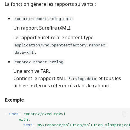
La fonction génère les rapports suivants :
ranorex-report.rxlog.data
Un rapport Surefire (XML).
Le rapport Surefire a le content-type
application/vnd.opentestfactory.ranorex-
.
data+xml
ranorex-report.rxzlog
Une archive TAR.
Contient le rapport XML
et tous les
*.rxlog.data
fichiers externes référencés dans le rapport.
Exemple
-
uses
:
ranorex/execute@v1
with
:
test
:
my/ranorex/solution/solution.sln#projec