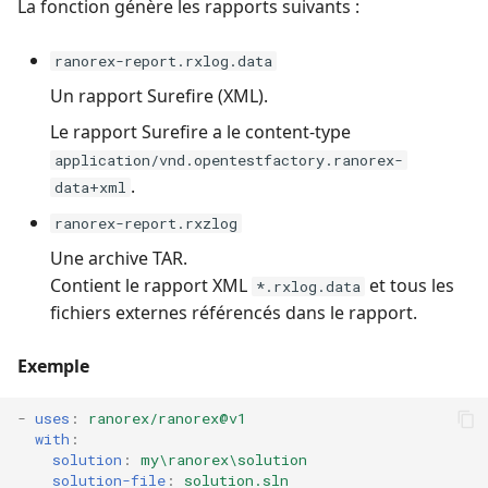
La fonction génère les rapports suivants :
ranorex-report.rxlog.data
Un rapport Surefire (XML).
Le rapport Surefire a le content-type
application/vnd.opentestfactory.ranorex-
.
data+xml
ranorex-report.rxzlog
Une archive TAR.
Contient le rapport XML
et tous les
*.rxlog.data
fichiers externes référencés dans le rapport.
Exemple
-
uses
:
ranorex/ranorex@v1
with
:
solution
:
my\ranorex\solution
solution-file
:
solution.sln