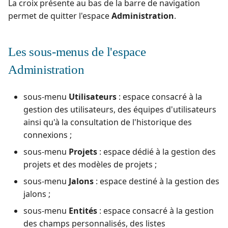
La croix présente au bas de la barre de navigation
OpenID Connect
permet de quitter l'espace
Administration
.
c
Rapport avancement
h
qualitatif
Les sous-menus de l'espace
e
Administration
Redmine Bugtracker
sous-menu
Utilisateurs
: espace consacré à la
Redmine Exigences
gestion des utilisateurs, des équipes d'utilisateurs
ainsi qu'à la consultation de l'historique des
SAML
connexions ;
SCM Git
sous-menu
Projets
: espace dédié à la gestion des
projets et des modèles de projets ;
SquashTM Premium
sous-menu
Jalons
: espace destiné à la gestion des
jalons ;
Tuleap Bugtracker
sous-menu
Entités
: espace consacré à la gestion
Workflow d'automatisat
des champs personnalisés, des listes