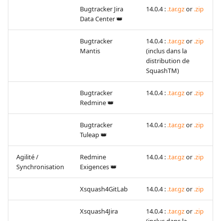
Jira
Bugtracker Jira
14.0.4 :
.tar.gz
or
.zip
Data Center 👑
Xsquash4GitLab
Bugtracker
14.0.4 :
.tar.gz
or
.zip
Mantis
(inclus dans la
Xsquash4Jira
distribution de
SquashTM)
Xsquash
Bugtracker
14.0.4 :
.tar.gz
or
.zip
Redmine 👑
Xsquash Cloud (Forge)
Bugtracker
14.0.4 :
.tar.gz
or
.zip
Tuleap 👑
Agilité /
Redmine
14.0.4 :
.tar.gz
or
.zip
Synchronisation
Exigences 👑
Xsquash4GitLab
14.0.4 :
.tar.gz
or
.zip
Xsquash4Jira
14.0.4 :
.tar.gz
or
.zip