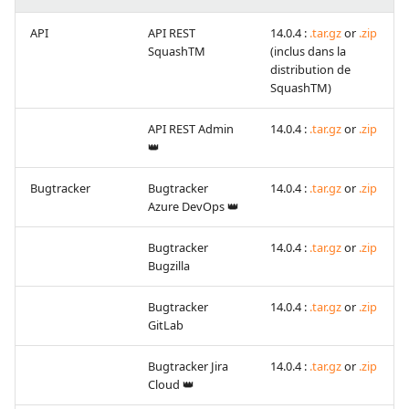
OpenID Connect
c
API
API REST
14.0.4 :
.tar.gz
or
.zip
SquashTM
(inclus dans la
Rapport avancement
h
distribution de
qualitatif
SquashTM)
e
API REST Admin
14.0.4 :
.tar.gz
or
.zip
Redmine Bugtracker
👑
Redmine Exigences
Bugtracker
Bugtracker
14.0.4 :
.tar.gz
or
.zip
Azure DevOps 👑
SAML
Bugtracker
14.0.4 :
.tar.gz
or
.zip
SCM Git
Bugzilla
Bugtracker
14.0.4 :
.tar.gz
or
.zip
SquashTM Premium
GitLab
Tuleap Bugtracker
Bugtracker Jira
14.0.4 :
.tar.gz
or
.zip
Cloud 👑
Workflow d'automatisat