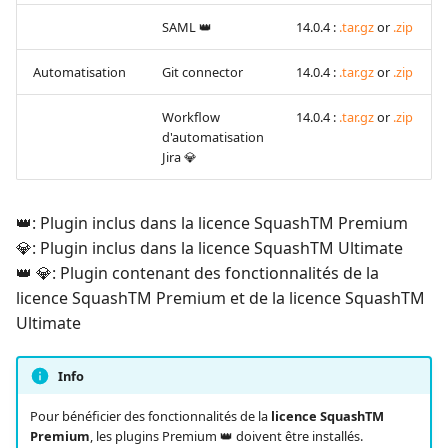
SAML 👑
14.0.4 :
.tar.gz
or
.zip
Automatisation
Git connector
14.0.4 :
.tar.gz
or
.zip
Workflow
14.0.4 :
.tar.gz
or
.zip
d'automatisation
Jira 💎
👑: Plugin inclus dans la licence SquashTM Premium
💎: Plugin inclus dans la licence SquashTM Ultimate
👑 💎: Plugin contenant des fonctionnalités de la
licence SquashTM Premium et de la licence SquashTM
Ultimate
Info
Pour bénéficier des fonctionnalités de la
licence SquashTM
Premium
, les plugins Premium 👑 doivent être installés.