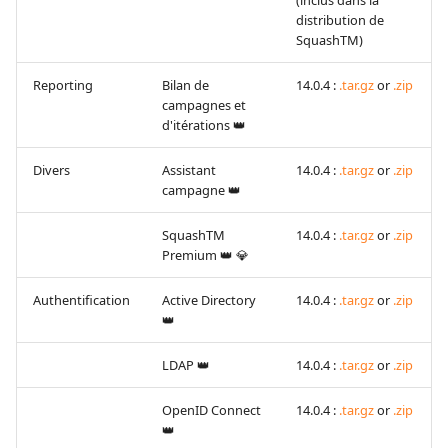
(inclus dans la
distribution de
SquashTM)
Reporting
Bilan de
14.0.4 :
.tar.gz
or
.zip
campagnes et
d'itérations 👑
Divers
Assistant
14.0.4 :
.tar.gz
or
.zip
campagne 👑
SquashTM
14.0.4 :
.tar.gz
or
.zip
Premium 👑 💎
Authentification
Active Directory
14.0.4 :
.tar.gz
or
.zip
👑
LDAP 👑
14.0.4 :
.tar.gz
or
.zip
OpenID Connect
14.0.4 :
.tar.gz
or
.zip
👑