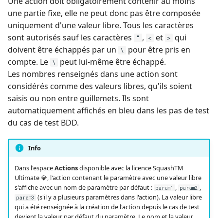
Une action doit obligatoirement contenir au moins
OpenID Connect
une partie fixe, elle ne peut donc pas être composée
c
uniquement d'une valeur libre. Tous les caractères
Rapport avancement
h
sont autorisés sauf les caractères
,
et
qui
"
<
>
qualitatif
doivent être échappés par un
pour être pris en
\
e
compte. Le
peut lui-même être échappé.
\
Redmine Bugtracker
Les nombres renseignés dans une action sont
considérés comme des valeurs libres, qu'ils soient
Redmine Exigences
saisis ou non entre guillemets. Ils sont
automatiquement affichés en bleu dans les pas de test
SAML
du cas de test BDD.
SCM Git
Info
SquashTM Premium
Dans l'espace
Actions
disponible avec la licence SquashTM
Ultimate 💎, l'action contenant le paramètre avec une valeur libre
s'affiche avec un nom de paramètre par défaut :
,
,
Tuleap Bugtracker
param1
param2
(s'il y a plusieurs paramètres dans l'action). La valeur libre
param3
qui a été renseignée à la création de l'action depuis le cas de test
Workflow d'automatisat
devient la valeur par défaut du paramètre. Le nom et la valeur